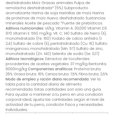
deshidratada Maíz Grasas animales Pulpa de
remolacha deshidratada* (5%) Subproducto
aromatizante Harina de soja Harinillas de maíz Harina
de proteínas de maíz Huevo deshidratado Sustancias
minerales Aceite de pescado *Fuente de prebióticos.
Aditivos nutricionales:
UI/kg: Vitamin A: 30,000 Vitamin D3:
970 Vitamin E: 550 mg/kg: Vit. C: 140 Sulfato de hierro (II),
monohidratado (Fe: 150) Yodato de calcio anhidro (I:
2,4) Sulfato de cobre (II), pentahidratado (Cu: 16) Sulfato
manganoso, monohidratado (Mn: 57) Sulfato de zinc,
monohidratado (Zn: 140) Selenito de sodio (Se: 0,17)
Aditivos tecnológicos:
Extractos de tocoferoles
procedentes de aceites vegetales: 37 mg/kg Bentonita:
6000mg/kg
Componentes analíticos:
Proteína bruta:
26% Grasa bruta: 16% Ceniza bruta: 7,5% Fibra bruta: 2,5%
Modo de empleo y ración diaria recomendada:
Ver la
tabla para la cantidad diaria de alimento
recomendada. Estas cantidades son solo una guía.
Para ayudar a mantener a tu perro en una condición
corporal ideal, ajusta las cantidades según el nivel de
actividad de tu perro, condición física y necesidades
individuales.