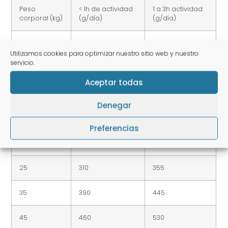
Peso
< 1h de actividad
1 a 3h actividad
corporal (kg)
(g/día)
(g/día)
1
35
40
Utilizamos cookies para optimizar nuestro sitio web y nuestro
servicio.
5
105
120
Aceptar todas
10
170
195
Denegar
15
220
255
Preferencias
20
270
305
25
310
355
35
390
445
45
460
530