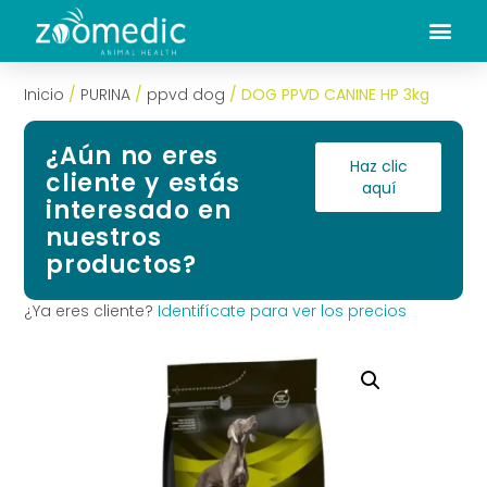
Inicio
/
PURINA
/
ppvd dog
/ DOG PPVD CANINE HP 3kg
¿Aún no eres
Haz clic
cliente y estás
aquí
interesado en
nuestros
productos?
¿Ya eres cliente?
Identifícate para ver los precios