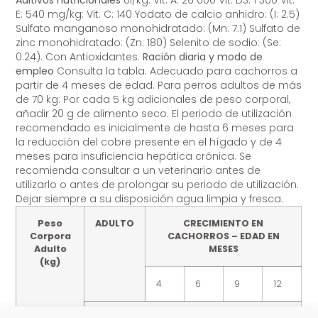
E: 540 mg/kg: Vit. C: 140 Yodato de calcio anhidro: (I: 2.5)
Sulfato manganoso monohidratado: (Mn: 7.1) Sulfato de
zinc monohidratado: (Zn: 180) Selenito de sodio: (Se:
0.24). Con Antioxidantes.
Ración diaria y modo de
empleo
Consulta la tabla. Adecuado para cachorros a
partir de 4 meses de edad. Para perros adultos de más
de 70 kg: Por cada 5 kg adicionales de peso corporal,
añadir 20 g de alimento seco. El periodo de utilización
recomendado es inicialmente de hasta 6 meses para
la reducción del cobre presente en el hígado y de 4
meses para insuficiencia hepática crónica. Se
recomienda consultar a un veterinario antes de
utilizarlo o antes de prolongar su periodo de utilización.
Dejar siempre a su disposición agua limpia y fresca.
Peso
ADULTO
CRECIMIENTO EN
Corpora
CACHORROS – EDAD EN
Adulto
MESES
(kg)
4
6
9
12