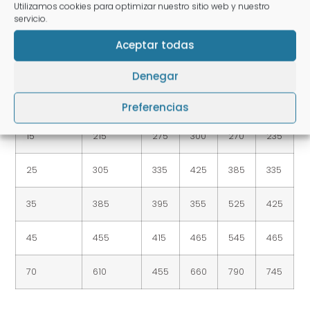
Ración diaria (g/día)
Utilizamos cookies para optimizar nuestro sitio web y nuestro
servicio.
2,5
65
95
85
80
70
Aceptar todas
5
105
135
140
125
115
Denegar
10
165
200
215
185
180
Preferencias
15
215
275
300
270
235
25
305
335
425
385
335
35
385
395
355
525
425
45
455
415
465
545
465
70
610
455
660
790
745