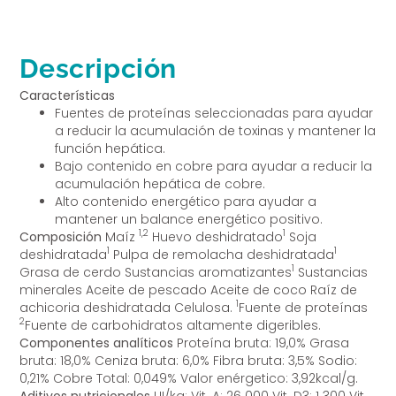
Descripción
Características
Fuentes de proteínas seleccionadas para ayudar
a reducir la acumulación de toxinas y mantener la
función hepática.
Bajo contenido en cobre para ayudar a reducir la
acumulación hepática de cobre.
Alto contenido energético para ayudar a
mantener un balance energético positivo.
1,2
1
Composición
Maíz
Huevo deshidratado
Soja
1
1
deshidratada
Pulpa de remolacha deshidratada
1
Grasa de cerdo Sustancias aromatizantes
Sustancias
minerales Aceite de pescado Aceite de coco Raíz de
1
achicoria deshidratada Celulosa.
Fuente de proteínas
2
Fuente de carbohidratos altamente digeribles.
Componentes analíticos
Proteína bruta: 19,0% Grasa
bruta: 18,0% Ceniza bruta: 6,0% Fibra bruta: 3,5% Sodio:
0,21% Cobre Total: 0,049% Valor enérgetico: 3,92kcal/g.
Aditivos nutricionales
UI/kg: Vit. A: 26 000 Vit. D3: 1 300 Vit.