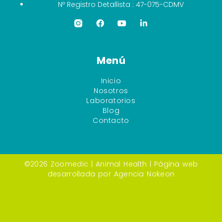
Nº Registro Detallista : 47-075-CDMV
Menú
Inicio
Nosotros
Laboratorios
Blog
Contacto
©2026 Zoomedic |
Animal Health
| Página web
desarrollada por
Agencia Nokeon