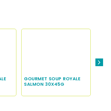
ALE
GOURMET SOUP ROYALE
GOUR
MP SALMÓN 8(6X45G)
SALM
MPK8