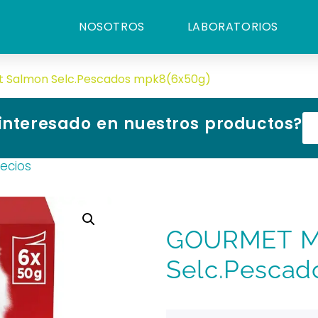
NOSOTROS
LABORATORIOS
t Salmon Selc.Pescados mpk8(6x50g)
 interesado en nuestros productos?
recios
GOURMET Mo
Selc.Pescad