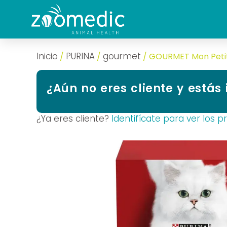
Inicio
PURINA
gourmet
/
/
/ GOURMET Mon Peti
¿Aún no eres cliente y estás
¿Ya eres cliente?
Identifícate para ver los p