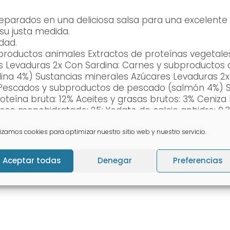
eparados en una deliciosa salsa para una excelente
su justa medida.
dad.
ractos de proteínas vegetales
s minerales Azúcares Levaduras 2x Con Salmón: Carnes y subproductos
 Pescados y subproductos de pescado (salmón 4%) S
teína bruta: 12% Aceites y grasas brutos: 3% Ceniza b
ato de zinc mono hidratado: 40.
Ración diaria y mo
nos 2 comidas separadas. Las raciones de mantenimi
lizamos cookies para optimizar nuestro sitio web y nuestro servicio.
s ambientales normales. Las necesidades individual
a su gato en un peso corporal magro y saludable. D
Aceptar todas
Denegar
Preferencias