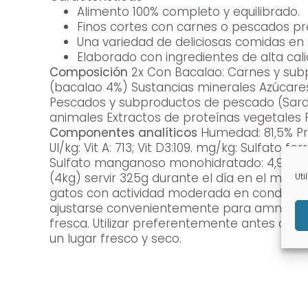
Alimento 100% completo y equilibrado.
Finos cortes con carnes o pescados pr
Una variedad de deliciosas comidas en 
Elaborado con ingredientes de alta cali
Composición
2x Con Bacalao: Carnes y subproductos animales Extractos de proteínas vegetales Pescados y subproductos de pescado
(bacalao 4%) Sustancias minerales Azúcares Levaduras 2x Con Sardina: Carnes y subproductos animales Ext
Pescados y subproductos de pescado (Sardina 4%) Sustancia
animales Extractos de proteínas vegetales
Componentes analíticos
Humedad: 81,5% Pro
UI/kg: Vit A: 713; Vit D3:109. mg/kg: Sulfato ferroso monohidratado: 25; Yodato de calcio anhidro: 0,31; Sulfato cúprico pentahidratado: 2,8;
Sulfato manganoso monohidratado: 4,9; Sulf
(4kg) servir 325g durante el día en el me
Uti
gatos con actividad moderada en condicione
ajustarse convenientemente para amntener 
fresca. Utilizar preferentemente antes de, número de lote y número de registro: ver en el envase. Por favor, conservar el sobre cerrada en
un lugar fresco y seco.