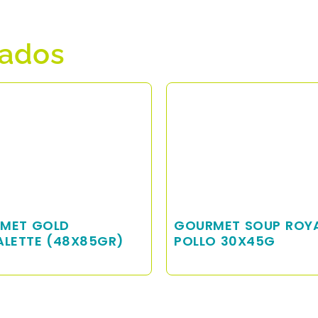
nados
MET SOUP ROYALE
GOURMET SOUP ROY
O 30X45G
SALMON 30X45G