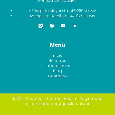
Política de cookies
Nº Registro Mayorista : 47-260-AMMV
Nº Registro Detallista : 47-075-CDMV
Menú
Inicio
Nosotros
Laboratorios
Blog
Contacto
©2026 Zoomedic |
Animal Health
| Página web
desarrollada por
Agencia Nokeon