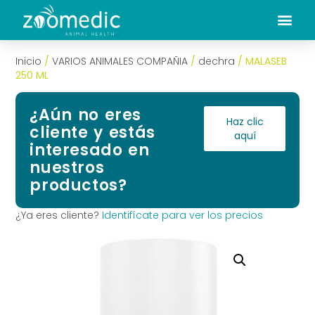
Inicio
/
VARIOS ANIMALES COMPAÑIA
/
dechra
/ MALASEB
250 ML
¿Aún no eres
Haz clic
cliente y estás
aquí
interesado en
nuestros
productos?
¿Ya eres cliente?
Identifícate para ver los precios