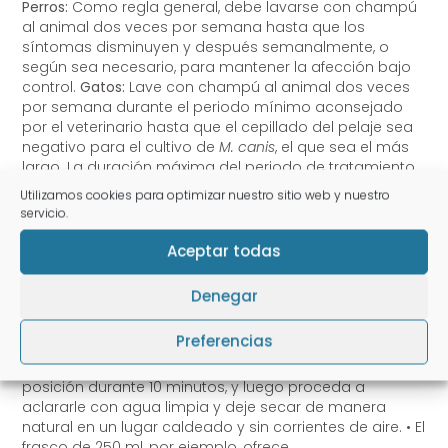
Perros:
Como regla general, debe lavarse con champú
al animal dos veces por semana hasta que los
síntomas disminuyen y después semanalmente, o
según sea necesario, para mantener la afección bajo
control.
Gatos:
Lave con champú al animal dos veces
por semana durante el periodo mínimo aconsejado
por el veterinario hasta que el cepillado del pelaje sea
negativo para el cultivo de
M. canis
, el que sea el más
largo. La duración máxima del periodo de tratamiento
no deberá superar las 16 semanas. Deberá consultar al
Utilizamos cookies para optimizar nuestro sitio web y nuestro
veterinario sobre si es necesario esquilar el pelaje del
servicio.
gato antes del tratamiento. • Moje por completo al
animal con agua limpia y aplique y masajee el
Aceptar todas
®
Malaseb
Champú para perros y gatos, en diversos
puntos de su pelaje. Use suficiente champú para que
Denegar
forme una espuma sobre el pelaje y la piel. Asegure
que el champú sea aplicado alrededor de los labios,
Preferencias
debajo de la cola y entre los dedos de las patas
traseras. Deje que el animal permanezca en su
posición durante 10 minutos, y luego proceda a
aclararle con agua limpia y deje secar de manera
natural en un lugar caldeado y sin corrientes de aire. • El
frasco de 250 ml, por ejemplo, ofrece