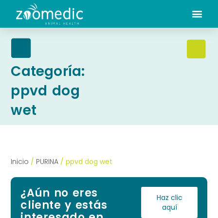
Categoría:
ppvd dog
wet
Inicio
/
PURINA
/ ppvd dog wet
¿Aún no eres
Haz clic
cliente y estás
aquí
interesado en