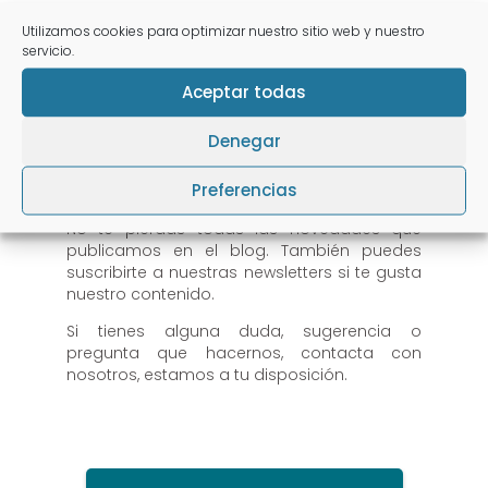
Utilizamos cookies para optimizar nuestro sitio web y nuestro
servicio.
Artículos recientes que te
Aceptar todas
pueden interesar
Denegar
Preferencias
No te pierdas todas las novedades que
publicamos en el blog. También puedes
suscribirte a nuestras newsletters si te gusta
nuestro contenido.
Si tienes alguna duda, sugerencia o
pregunta que hacernos, contacta con
nosotros, estamos a tu disposición.