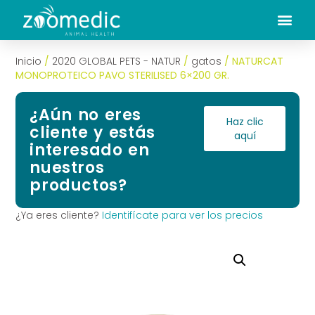
Inicio
/
2020 GLOBAL PETS - NATUR
/
gatos
/ NATURCAT
MONOPROTEICO PAVO STERILISED 6×200 GR.
¿Aún no eres
Haz clic
cliente y estás
aquí
interesado en
nuestros
productos?
¿Ya eres cliente?
Identifícate para ver los precios