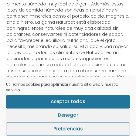
alimento húmedo muy fácil de digerir. Además, estas
latas de comida húmeda son ricas en proteínas y
contienen minerales como el potasio, calcio, magnesio,
zinc o hierro. La gama Naturcat está elaborada
con ingredientes naturales de muy alta calidad, sin
colorantes, conservantes ni potenciadores de sabor,
para favorecer el equilibrio nutricional que el gato
necesita, mejorando su salud, su vitalidad y una mayor
longevidad. Todos los alimentos de Naturcat están
cocinados a partir de los mejores ingredientes
naturales de primera calidad, utilizando siempre carne
fresca seleccionada y apta para el consumo humano.
Además, son ingredientes naturales de fácil digestión
para mejorar la salud digestiva, convirtiéndose en la
Utilizamos cookies para optimizar nuestro sitio web y nuestro
alimentación perfecta para gatos sensibles o
servicio.
exigentes.
Aceptar todas
Composición Naturcat Monoproteico Sterilised
Pavo para Gatos:
Denegar
Pavo (70%), caldo de cocinado de pavo (28,9%),
Preferencias
minerales (0,5%), cáscara de huevo deshidratada
(0,5%) y aceite de oliva (0,1%).