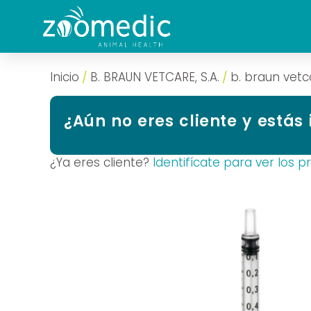
Inicio
B. BRAUN VETCARE, S.A.
b. braun vetca
/
/
¿Aún no eres cliente y estás
¿Ya eres cliente?
Identifícate para ver los p