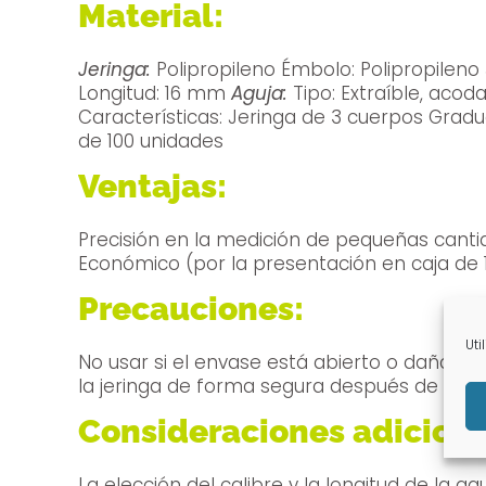
Material:
Jeringa:
Polipropileno Émbolo: Polipropileno Junta: Caucho de triple contacto (Neopreno) Aguja: Acero inoxidable Calibre: 25G (0,50 mm)
Longitud: 16 mm
Aguja:
Tipo: Extraíble, acodada, con bisel corto Calibre: 25G (0,50 mm) Longitud: 16 mm Esterilización: Óxido de etileno
Características: Jeringa de 3 cuerpos Graduación en 0,01 ml Cono Luer Slip Libre de látex Empaque individual en blíster Presentación en caja
de 100 unidades
Ventajas:
Precisión en la medición de pequeñas cantidades de líquido Fácil de usar Inyección cómoda Es
Económico (por la presentación en caja de 
Precauciones:
Uti
No usar si el envase está abierto o dañado No usar si la aguja está doblada o dañada No usar después de la fecha de caducidad Desechar
la jeringa de forma segura después de su u
Consideraciones adiciona
La elección del calibre y la longitud de la aguja depen