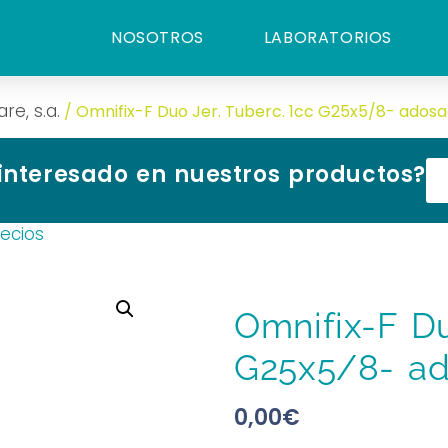
NOSOTROS
LABORATORIOS
re, s.a.
/ Omnifix-F Duo Jer. Tuberc. 1cc G25x5/8- ados
 interesado en nuestros productos?
recios
Omnifix-F Du
G25x5/8- a
0,00
€