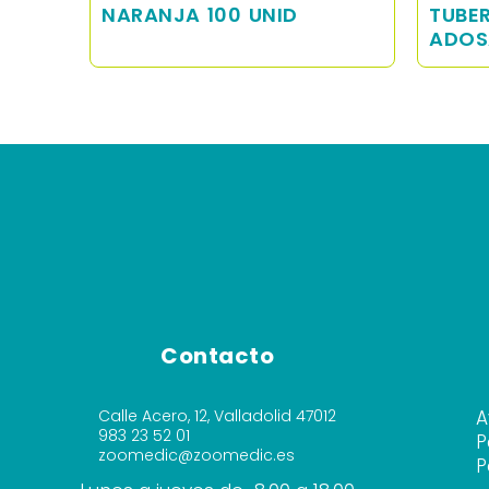
8-
NARANJA 100 UNID
TUBE
ADOS
Contacto
Calle Acero, 12, Valladolid 47012
A
983 23 52 01
P
zoomedic@zoomedic.es
P