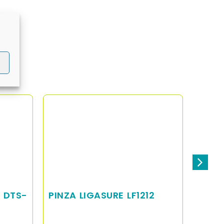
 DTS-
PINZA LIGASURE LF1212
MONI
SANG