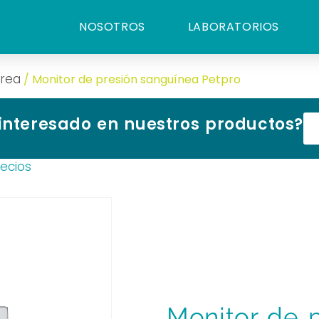
NOSOTROS
LABORATORIOS
area
/ Monitor de presión sanguínea Petpro
 interesado en nuestros productos?
recios
Monitor de 