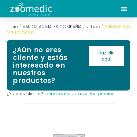
Inicio
/
VARIOS ANIMALES COMPAÑIA
/
virbac
/ NUMELVI 21,6
MG 90 COMP
¿Aún no eres
Haz clic
cliente y estás
aquí
interesado en
nuestros
productos?
¿Ya eres cliente?
Identifícate para ver los precios