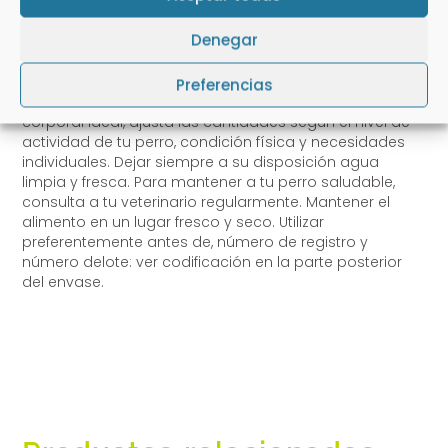
10
165
190
Denegar
Ver la tabla para la cantidad diaria de alimento
recomendada. Estas cantidades son solo una guía.
Preferencias
Para ayudar a mantener a tu perro en una condición
corporal ideal, ajusta las cantidades según el nivel de
actividad de tu perro, condición física y necesidades
individuales. Dejar siempre a su disposición agua
limpia y fresca. Para mantener a tu perro saludable,
consulta a tu veterinario regularmente. Mantener el
alimento en un lugar fresco y seco. Utilizar
preferentemente antes de, número de registro y
número delote: ver codificación en la parte posterior
del envase.