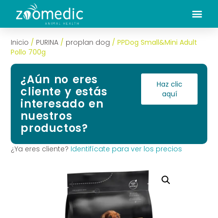
Inicio
/
PURINA
/
proplan dog
/ PPDog Small&Mini Adult
Pollo 700g
¿Aún no eres
Haz clic
cliente y estás
aquí
interesado en
nuestros
productos?
¿Ya eres cliente?
Identifícate para ver los precios