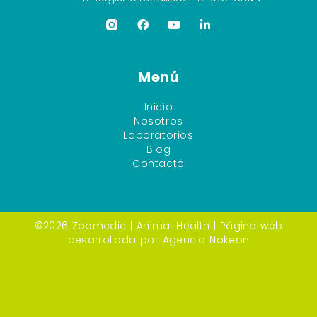
Menú
Inicio
Nosotros
Laboratorios
Blog
Contacto
©2026 Zoomedic |
Animal Health
| Página web
desarrollada por
Agencia Nokeon