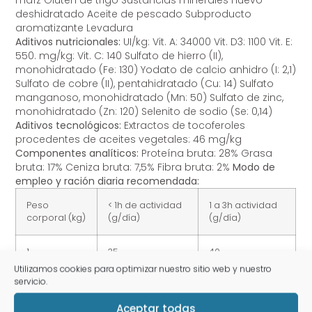
deshidratado Aceite de pescado Subproducto
aromatizante Levadura
Aditivos nutricionales:
UI/kg: Vit. A: 34000 Vit. D3: 1100 Vit. E:
550. mg/kg: Vit. C: 140 Sulfato de hierro (II),
monohidratado (Fe: 130) Yodato de calcio anhidro (I: 2,1)
Sulfato de cobre (II), pentahidratado (Cu: 14) Sulfato
manganoso, monohidratado (Mn: 50) Sulfato de zinc,
monohidratado (Zn: 120) Selenito de sodio (Se: 0,14)
Aditivos tecnológicos:
Extractos de tocoferoles
procedentes de aceites vegetales: 46 mg/kg
Componentes analíticos:
Proteína bruta: 28% Grasa
bruta: 17% Ceniza bruta: 7,5% Fibra bruta: 2%
Modo de
empleo y ración diaria recomendada:
Peso
< 1h de actividad
1 a 3h actividad
corporal (kg)
(g/día)
(g/día)
1
35
40
Utilizamos cookies para optimizar nuestro sitio web y nuestro
servicio.
5
105
120
Aceptar todas