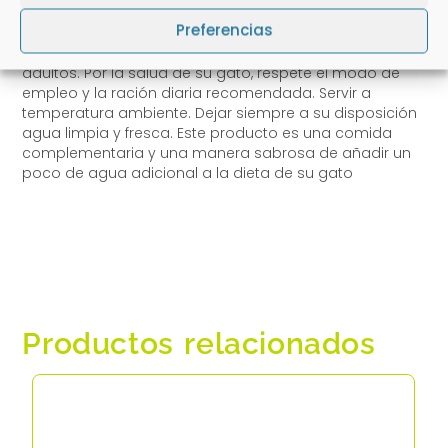
Para un gato adulto medio (4kg), verter en un bol y
Preferencias
servir hasta un sobre al día como complemento a su
receta favorita de pienso completo Purina para gatos
adultos. Por la salud de su gato, respete el modo de
empleo y la ración diaria recomendada. Servir a
temperatura ambiente. Dejar siempre a su disposición
agua limpia y fresca. Este producto es una comida
complementaria y una manera sabrosa de añadir un
poco de agua adicional a la dieta de su gato
Productos relacionados