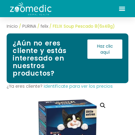
Inicio
/
PURINA
/
felix
/ FELIX Soup Pescado 8(6x48g)
¿Aún no eres
Haz clic
cliente y estás
aquí
interesado en
nuestros
productos?
¿Ya eres cliente?
Identifícate para ver los precios