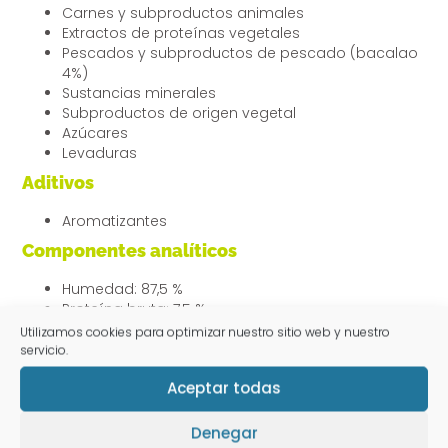
Carnes y subproductos animales
Extractos de proteínas vegetales
Pescados y subproductos de pescado (bacalao
4%)
Sustancias minerales
Subproductos de origen vegetal
Azúcares
Levaduras
Aditivos
Aromatizantes
Componentes analíticos
Humedad: 87,5 %
Proteína bruta: 7,5 %
Grasa bruta: 1,5 %
Utilizamos cookies para optimizar nuestro sitio web y nuestro
Ceniza bruta: 1,8 %
servicio.
Fibra bruta: 0,2 %
Aceptar todas
Modo de empleo y ración diaria
recomendada
Denegar