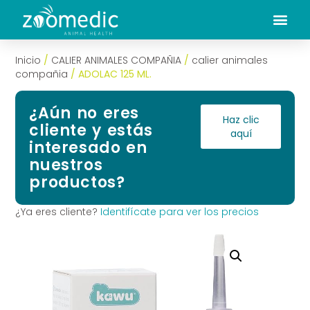
Inicio
/
CALIER ANIMALES COMPAÑIA
/
calier animales
compañia
/ ADOLAC 125 ML.
¿Aún no eres
Haz clic
cliente y estás
aquí
interesado en
nuestros
productos?
¿Ya eres cliente?
Identifícate para ver los precios