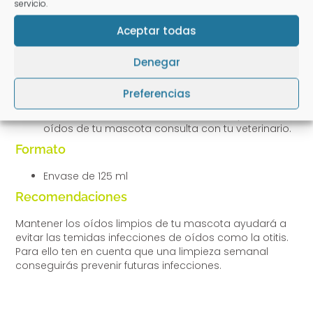
colocar la gasa enrollada alrededor de tu dedo
servicio.
adaptada al tamaño de la oreja de tu mascota y
Aceptar todas
ve limpiado el canal auditivo, siempre limpiando
desde dentro hacia fuera.
Repite la acción hasta que la gasa salga limpia.
Denegar
No se puede limpiar los oídos con la misma gasa
ya que en caso de existir infección se transmitiría
Preferencias
de un lugar a otro.
Si tienes dudas de cómo realizar la limpieza de
oídos de tu mascota consulta con tu veterinario.
Formato
Envase de 125 ml
Recomendaciones
Mantener los oídos limpios de tu mascota ayudará a
evitar las temidas infecciones de oídos como la otitis.
Para ello ten en cuenta que una limpieza semanal
conseguirás prevenir futuras infecciones.