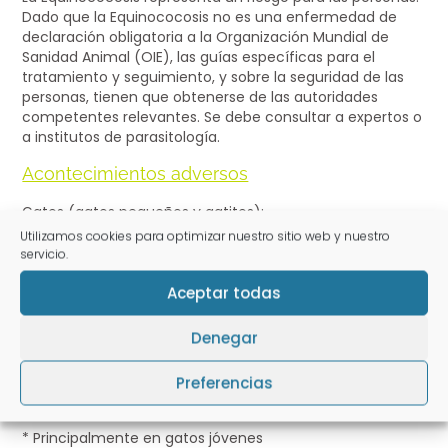
Dado que la Equinococosis no es una enfermedad de
declaración obligatoria a la Organización Mundial de
Sanidad Animal (OIE), las guías específicas para el
tratamiento y seguimiento, y sobre la seguridad de las
personas, tienen que obtenerse de las autoridades
competentes relevantes. Se debe consultar a expertos o
a institutos de parasitología.
Acontecimientos adversos
Gatos (gatos pequeños y gatitos):
Utilizamos cookies para optimizar nuestro sitio web y nuestro
Muy raros (<1 animal por cada 10 000 animales tratados,
servicio.
incluidos informes aislados):
Aceptar todas
Signos sistémicos (tales como, letargo)*
Signos neurológicos (p. ej. ataxia, temblor muscular)*
Denegar
Trastornos gastrointestinales (p. ej. diarrea, emesis)*
Preferencias
Reacción de hipersensibilidad*
* Principalmente en gatos jóvenes