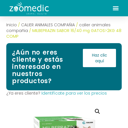
Inicio
/
CALIER ANIMALES COMPAÑIA
/
calier animales
compañia
/ MILBEPRAZIN SABOR 16/40 mg GATOS>2KG 48
COMP
¿Aún no eres
Haz clic
cliente y estás
aquí
interesado en
nuestros
productos?
¿Ya eres cliente?
Identifícate para ver los precios