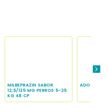
ADO QUATRO S 60ML.
MILB
 5-25
MG G
COM