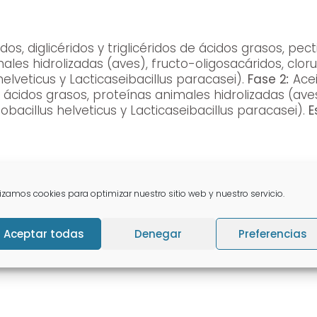
dos, diglicéridos y triglicéridos de ácidos grasos, pe
es hidrolizadas (aves), fructo-oligosacáridos, cloru
helveticus y Lacticaseibacillus paracasei).
Fase 2
:
Acei
de ácidos grasos, proteínas animales hidrolizadas (aves
obacillus helveticus y Lacticaseibacillus paracasei).
E
esentado en una jeringa de 30 ml o 60 ml con dos f
Dosificación:
Perros y gatos de: · <5 kg de peso: 1 ml al
lizamos cookies para optimizar nuestro sitio web y nuestro servicio.
Aceptar todas
Denegar
Preferencias