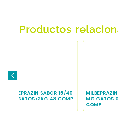
Productos relacio
6/40
MILBEPRAZIN SABOR 4/10
MILB
COMP
MG GATOS 0,5-2 KG 48
2,5/2
COMP
KG 4