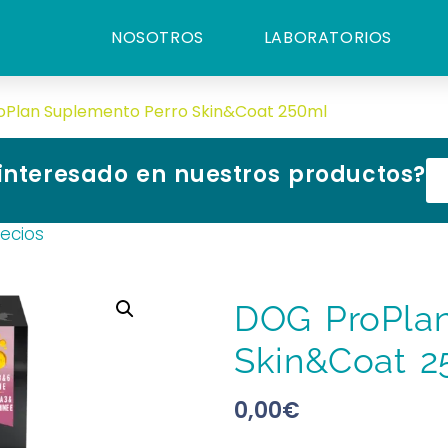
NOSOTROS
LABORATORIOS
oPlan Suplemento Perro Skin&Coat 250ml
 interesado en nuestros productos?
recios
DOG ProPlan
Skin&Coat 2
0,00
€