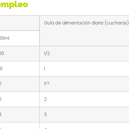
 empleo
Guía de alimentación diaria (cucharas)
00ml
00
1/2
00
1
1/2
7
1
0
2
3
3