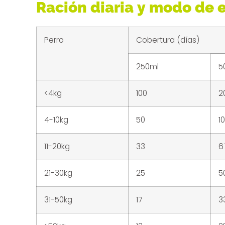
Ración diaria y modo de
Perro
Cobertura (días)
250ml
5
<4kg
100
2
4-10kg
50
1
11-20kg
33
6
21-30kg
25
5
31-50kg
17
3