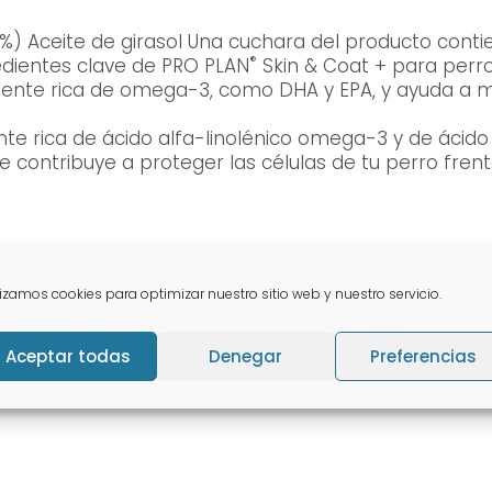
ontiene 823 mg de ácidos grasos Omega 3 y
®
ácidos grasos de Omega 6. Ingredientes clave de PRO PLAN
Skin & Coat + para perro
ente rica de omega-3, como DHA y EPA, y ayuda a ma
nte rica de ácido alfa-linolénico omega-3 y de ácido
 contribuye a proteger las células de tu perro frente 
a bruta: 0% Fibra bruta: 0% Ácidos grasos Omega 3: 1
lizamos cookies para optimizar nuestro sitio web y nuestro servicio.
Aceptar todas
Denegar
Preferencias