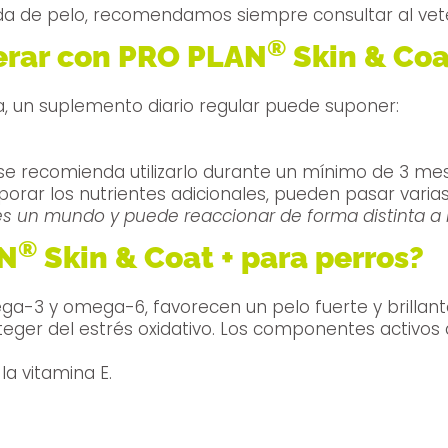
rdida de pelo, recomendamos siempre consultar al vete
®
erar con PRO PLAN
Skin & Coat
eca, un suplemento diario regular puede suponer:
 se recomienda utilizarlo durante un mínimo de 3 me
rporar los nutrientes adicionales, pueden pasar var
s un mundo y puede reaccionar de forma distinta a l
®
AN
Skin & Coat + para perros?
a-3 y omega-6, favorecen un pelo fuerte y brillante,
piel, mientras que la vitamina E ayuda a proteger del
a vitamina E.