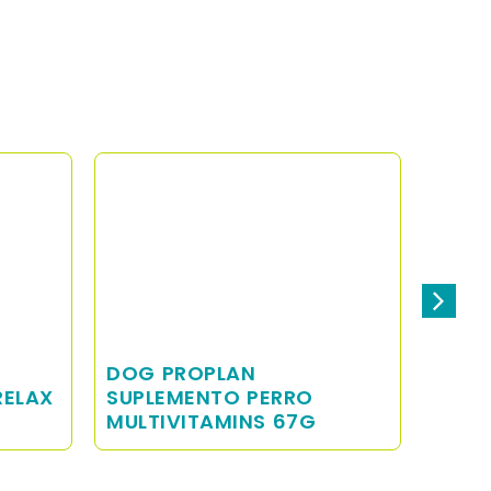
DOG PROPLAN
DOG 
RELAX
SUPLEMENTO PERRO
SUPL
MULTIVITAMINS 67G
MOBI