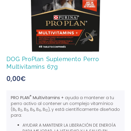
DOG ProPlan Suplemento Perro
Multivitamins 67g
0,00
€
®
PRO PLAN
Multivitamins +
ayuda a mantener a tu
perro activo al contener un complejo vitamínico
(B
, B
, B
, B
, B
, B
), y está científicamente diseñado
1
2
3
5
6
12
para:
AYUDAR A MANTENER LA LIBERACIÓN DE ENERGÍA