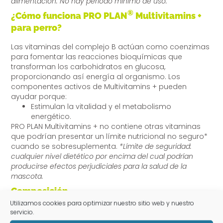
alimentación. No hay periodo mínimo de uso.
®
¿Cómo funciona PRO PLAN
Multivitamins +
para perro?
Las vitaminas del complejo B actúan como coenzimas
para fomentar las reacciones bioquímicas que
transforman los carbohidratos en glucosa,
proporcionando así energía al organismo. Los
componentes activos de Multivitamins + pueden
ayudar porque:
Estimulan la vitalidad y el metabolismo
energético.
PRO PLAN Multivitamins + no contiene otras vitaminas
que podrían presentar un límite nutricional no seguro*
cuando se sobresuplementa.
*Límite de seguridad:
cualquier nivel dietético por encima del cual podrían
producirse efectos perjudiciales para la salud de la
mascota.
Composición
Utilizamos cookies para optimizar nuestro sitio web y nuestro
Levadura de cerveza Sustancias minerales Hígado de
servicio.
pollo deshidratado Aceite de colza refinado en polvo