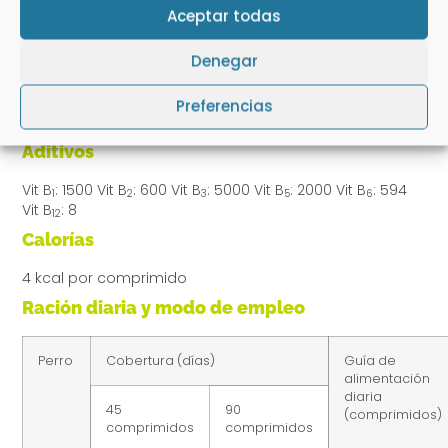
®
Ingrediente clave de PRO PLAN
Multivitamins +:
Aceptar todas
Un complejo vitamínico (B
, B
, B
, B
, B
, B
).
1
2
3
5
6
12
Denegar
Componentes analíticos
Proteína bruta: 24,4% Grasa bruta: 8,1% Ceniza bruta:
Preferencias
22,2% Fibra bruta: 15,3%
Aditivos
Vit B
: 1500 Vit B
: 600 Vit B
: 5000 Vit B
: 2000 Vit B
: 594
1
2
3
5
6
Vit B
: 8
12
Calorías
4 kcal por comprimido
Ración diaria y modo de empleo
Perro
Cobertura (días)
Guía de
alimentación
diaria
45
90
(comprimidos)
comprimidos
comprimidos