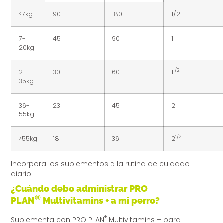
<7kg
90
180
1/2
7-
45
90
1
20kg
1/2
21-
30
60
1
35kg
36-
23
45
2
55kg
1/2
>55kg
18
36
2
Incorpora los suplementos a la rutina de cuidado
diario.
¿Cuándo debo administrar PRO
®
PLAN
Multivitamins + a mi perro?
®
Suplementa con PRO PLAN
Multivitamins + para