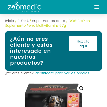
Inicio
/
PURINA
/
suplementos perro
/ DOG ProPlan
Suplemento Perro Multivitamins 67g
¿Aún no eres
Haz clic
cliente y estás
aquí
interesado en
nuestros
productos?
¿Ya eres cliente?
Identifícate para ver los precios