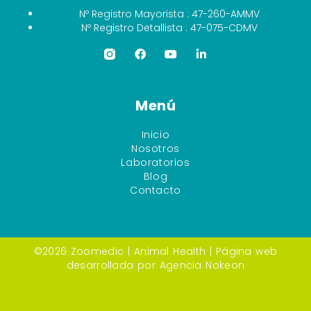
Nº Registro Mayorista : 47-260-AMMV
Nº Registro Detallista : 47-075-CDMV
Menú
Inicio
Nosotros
Laboratorios
Blog
Contacto
©2026 Zoomedic |
Animal Health
| Página web
desarrollada por
Agencia Nokeon