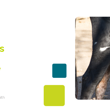
s
e
lth