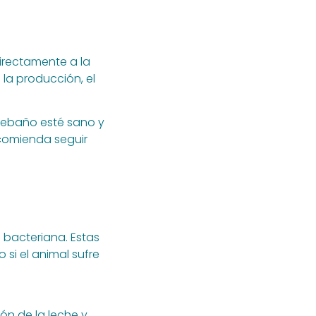
directamente a la
la producción, el
rebaño esté sano y
ecomienda seguir
 bacteriana. Estas
 si el animal sufre
ón de la leche y