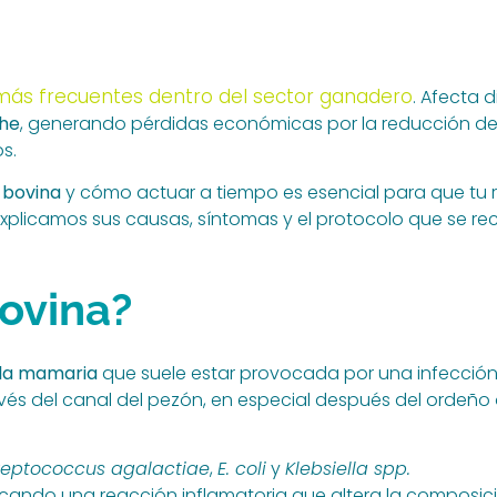
ás frecuentes dentro del sector ganadero
. Afecta 
che
, generando pérdidas económicas por la reducción de 
s.
s bovina
y cómo actuar a tiempo es esencial para que tu 
xplicamos sus causas, síntomas y el protocolo que se r
bovina?
ula mamaria
que suele estar provocada por una infección
avés del canal del pezón, en especial después del ordeño o
reptococcus agalactiae
,
E. coli
y
Klebsiella spp.
vocando una reacción inflamatoria que altera la composici