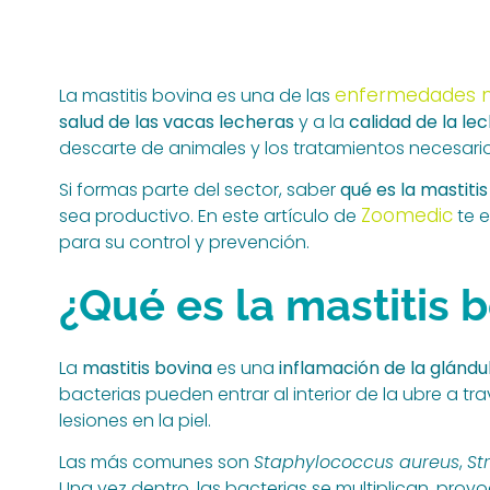
enfermedades m
La mastitis bovina es una de las
salud de las vacas lecheras
y a la
calidad de la le
descarte de animales y los tratamientos necesario
Si formas parte del sector, saber
qué es la mastiti
Zoomedic
sea productivo. En este artículo de
te e
para su control y prevención.
¿Qué es la mastitis 
La
mastitis bovina
es una
inflamación de la glánd
bacterias pueden entrar al interior de la ubre a tr
lesiones en la piel.
Las más comunes son
Staphylococcus aureus
,
St
Una vez dentro, las bacterias se multiplican, pro